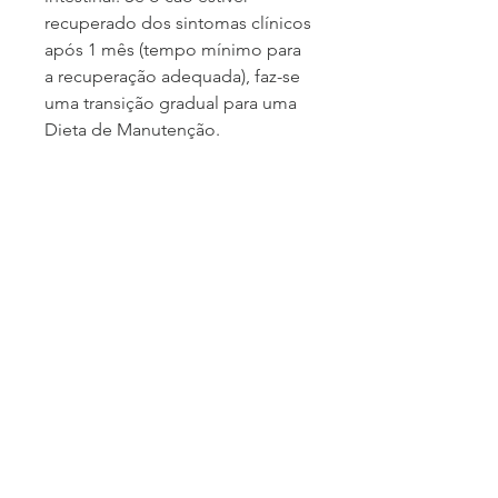
recuperado dos sintomas clínicos
após 1 mês (tempo mínimo para
a recuperação adequada), faz-se
uma transição gradual para uma
Dieta de Manutenção.
Como e Quanto Servir
Institucional
Política de Privacidade
Políticas de Reembolso
Condições de Devolução e Troca
GOODFORDOG - Seu Melhor Amigo Merece uma